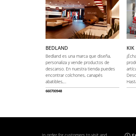
BEDLAND
KIK
Bedland es una marca que diseña,
¡Éch
personaliza y vende productos de
prod
descanso. En nuestra tienda puedes
artíc
encontrar colchones, canapés
Desd
abatibles,...
Hasta
660700948
In order for customers to visit and
S