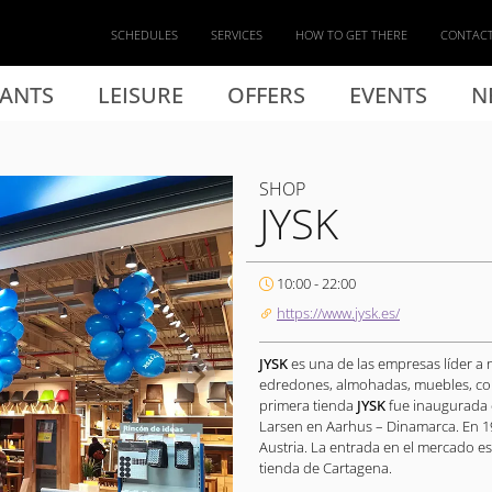
SCHEDULES
SERVICES
HOW TO GET THERE
CONTAC
ANTS
LEISURE
OFFERS
EVENTS
N
SHOP
JYSK
10:00 - 22:00
https://www.jysk.es/
JYSK
es una de las empresas líder a 
edredones, almohadas, muebles, com
primera tienda
JYSK
fue inaugurada 
Larsen en Aarhus – Dinamarca. En 19
Austria. La entrada en el mercado es
tienda de Cartagena.