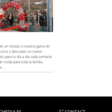
ale un vistazo a nuestra gama de
uctos y descubre un nuevo
ulo para tu día a día cada semana!
e moda para toda la familia,
...
CHEDULES
CONTACT