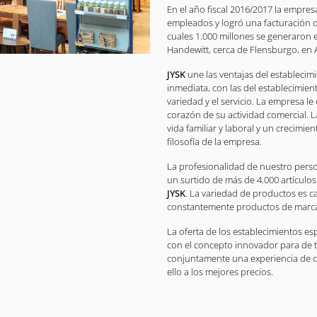
En el año fiscal 2016/2017 la empre
empleados y logró una facturación 
cuales 1.000 millones se generaron 
Handewitt, cerca de Flensburgo, en 
JYSK
une las ventajas del establecim
inmediata, con las del establecimien
variedad y el servicio. La empresa le
corazón de su actividad comercial. La
vida familiar y laboral y un crecimie
filosofía de la empresa.
La profesionalidad de nuestro pers
un surtido de más de 4.000 artículos 
JYSK
. La variedad de productos es c
constantemente productos de marca 
La oferta de los establecimientos es
con el concepto innovador para de t
conjuntamente una experiencia de co
ello a los mejores precios.