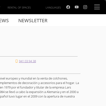
T
RENTAL OF SPACES
LANGUAGES
EWS
NEWSLETTER
941 03 94 38
nivel europeo y mundial en la venta de colchones,
plementos de decoración y accesorios para el hogar. La
en 1979 por el fundador y titular de la empresa Lars
84 se llevó a cabo la expansión a Alemania y en el 2000 a
pañol tuvo lugar en el 2009 con la apertura de nuestra