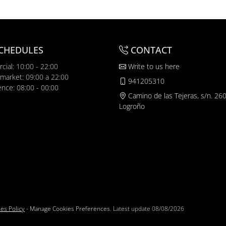
CHEDULES
CONTACT
cial: 10:00 - 22:00
Write to us here
market: 09:00 a 22:00
941205310
ence: 08:00 - 00:00
Camino de las Tejeras, s/n. 26
Logroño
es Policy
-
Manage Cookies Preferences
. Latest update
08/08/2026