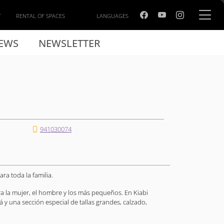
T
RENTAL OF SPACES
LANGUAGES
EWS
NEWSLETTER
941030074
a toda la familia.
ra la mujer, el hombre y los más pequeños. En Kiabi
 una sección especial de tallas grandes, calzado,