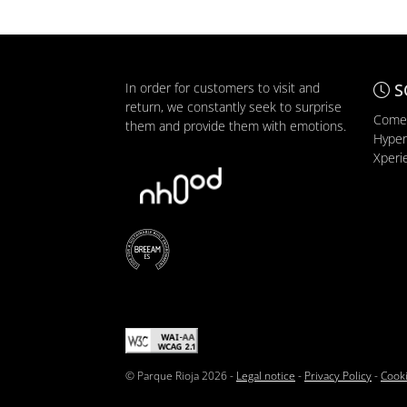
In order for customers to visit and
S
return, we constantly seek to surprise
Comer
them and provide them with emotions.
Hyper
Xperi
© Parque Rioja 2026 -
Legal notice
-
Privacy Policy
-
Cooki