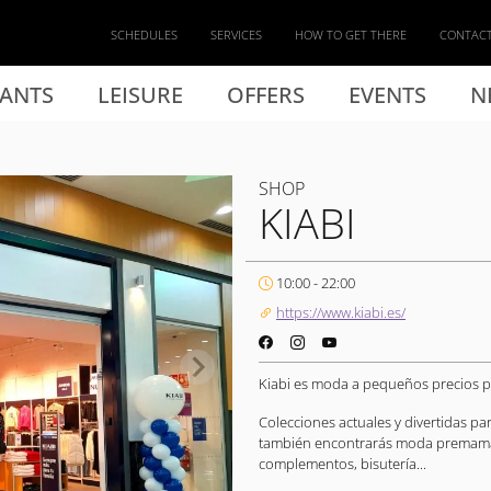
SCHEDULES
SERVICES
HOW TO GET THERE
CONTAC
ANTS
LEISURE
OFFERS
EVENTS
N
SHOP
KIABI
10:00 - 22:00
https://www.kiabi.es/
Kiabi es moda a pequeños precios par
Colecciones actuales y divertidas pa
también encontrarás moda premamá y
complementos, bisutería...