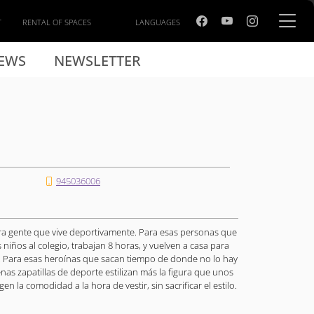
T
RENTAL OF SPACES
LANGUAGES
EWS
NEWSLETTER
945036006
ara gente que vive deportivamente. Para esas personas que
 niños al colegio, trabajan 8 horas, y vuelven a casa para
rer. Para esas heroínas que sacan tiempo de donde no lo hay
nas zapatillas de deporte estilizan más la figura que unos
n la comodidad a la hora de vestir, sin sacrificar el estilo.