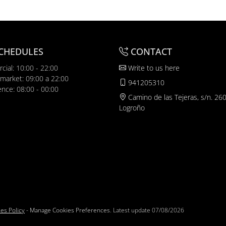
CHEDULES
CONTACT
cial: 10:00 - 22:00
Write to us here
market: 09:00 a 22:00
941205310
ence: 08:00 - 00:00
Camino de las Tejeras, s/n. 26
Logroño
es Policy
-
Manage Cookies Preferences
. Latest update
07/08/2026