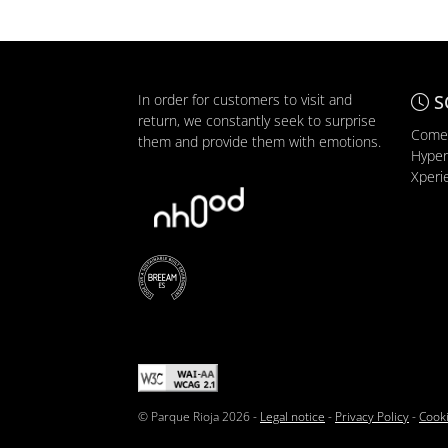
In order for customers to visit and
S
return, we constantly seek to surprise
Comer
them and provide them with emotions.
Hyper
Xperi
© Parque Rioja 2026 -
Legal notice
-
Privacy Policy
-
Cooki