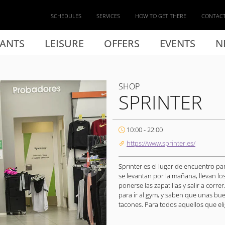
SCHEDULES
SERVICES
HOW TO GET THERE
CONTAC
ANTS
LEISURE
OFFERS
EVENTS
N
SHOP
SPRINTER
10:00 - 22:00
https://www.sprinter.es/
Sprinter es el lugar de encuentro p
se levantan por la mañana, llevan los
ponerse las zapatillas y salir a cor
para ir al gym, y saben que unas bue
tacones. Para todos aquellos que elige