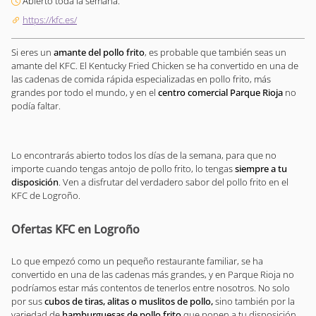
Abierto toda la semana.
https://kfc.es/
Si eres un
amante del pollo frito
, es probable que también seas un
amante del KFC. El Kentucky Fried Chicken se ha convertido en una de
las cadenas de comida rápida especializadas en pollo frito, más
grandes por todo el mundo, y en el
centro comercial Parque Rioja
no
podía faltar.
Lo encontrarás abierto todos los días de la semana, para que no
importe cuando tengas antojo de pollo frito, lo tengas
siempre a tu
disposición
. Ven a disfrutar del verdadero sabor del pollo frito en el
KFC de Logroño.
Ofertas KFC en Logroño
Lo que empezó como un pequeño restaurante familiar, se ha
convertido en una de las cadenas más grandes, y en Parque Rioja no
podríamos estar más contentos de tenerlos entre nosotros. No solo
por sus
cubos de tiras, alitas o muslitos de pollo,
sino también por la
variedad de
hamburguesas de pollo frito
que ponen a tu disposición.