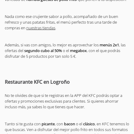
Nada como ese crujiente sabor a pollo, acompañado de un buen
refresco y unas patatas fritas, el menú perfecto tras una tarde de
compras en
nuestras tiendas
.
Además, si vas con amigos, lo mejor es aprovechar los
menús 2x1
, las
ofertas del
segundo cubo al 50%
o el
megabox
, con el que podrás
disfrutar de 5 productos por tan solo 5 €.
Restaurante KFC en Logroño
No te olvides de que si te registras en la APP del KFC podrás optar a
ofertas y promociones exclusivas para clientes. Si quieres ahorrar
incluso más, ya sabes lo que tienes que hacer.
Tanto si te gusta con
picante
, con
bacon
o el
clásico
, en KFC tenemos lo
que buscas. Ven a disfrutar del mejor pollo frito en todos sus formatos