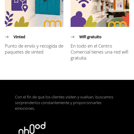
Vinted
Wifi gratuito
Punto de envío y recogida de
En todo en el Centro
paquetes de vinted
Comercial tienes una red wifi
gratuita.
Con el fin de que los clientes visiten y vuelvan, buscamos
sorprenderlos constantemente y proporcionarles
emociones.