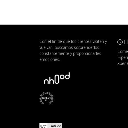
Con el fin de que los clientes visiten y
H
vuelvan, buscamos sorprenderlos
Comer
constantemente y proporcionarles
Hiper
emociones.
Xperi