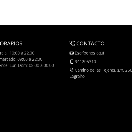
ORARIOS
CONTACTO
cial: 10:00 a 22.00
Escríbenos aquí
mercado: 09:00 a 22:00
941205310
ence: Lun-Dom: 08:00 a 00:00
Camino de las Tejeras, s/n. 26
Logroño