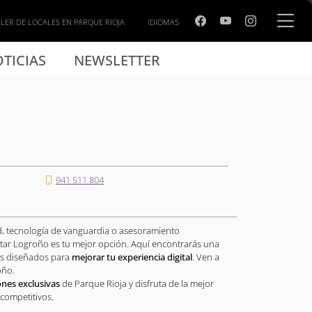
LER DE LOCALES EN PARQUE RIOJA
IDIOMAS
TICIAS
NEWSLETTER
941 511 804
d, tecnología de vanguardia o asesoramiento
star Logroño es tu mejor opción. Aquí encontrarás una
os diseñados para
mejorar tu experiencia digital
. Ven a
oño.
nes exclusivas
de Parque Rioja y disfruta de la mejor
 competitivos.