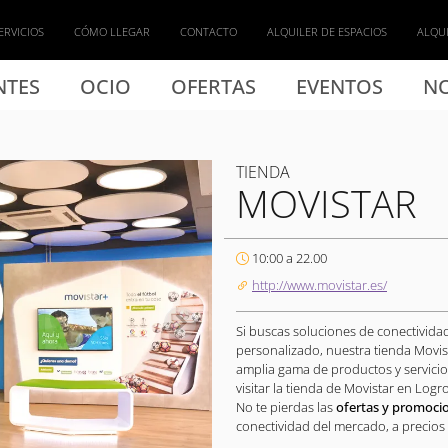
ERVICIOS
CÓMO LLEGAR
CONTACTO
ALQUILER DE ESPACIOS
ALQUI
NTES
OCIO
OFERTAS
EVENTOS
NO
TIENDA
MOVISTAR
10:00 a 22.00
http://www.movistar.es/
Si buscas soluciones de conectivida
personalizado, nuestra tienda Movi
amplia gama de productos y servici
visitar la tienda de Movistar en Logr
No te pierdas las
ofertas y promocio
conectividad del mercado, a precios