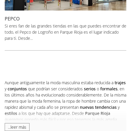
PEPCO
Si eres fan de las grandes tiendas en las que puedes encontrar de
todo, el Pepco de Logroño en Parque Rioja es el lugar indicado
para ti. Desde...
Aunque antiguamente la moda masculina estaba reducida a
trajes
y
conjuntos
que podrían ser considerados
serios
o
formales
, en
los últimos años ha evolucionado considerablemente. De la misma
manera que la moda femenina, la ropa de hombre cambia con una
rapidez abismal y cada año se presentan
nuevas tendencias
y
estilos
a los que hay que adaptarse. Desde
Parque Rioja
queremos ponerlo más fácil y por eso tenemos la más amplia
variedad de tiendas de ropa de hombre de Logroño.
...leer más