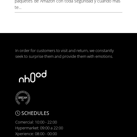
paquetes de Amazon con toda seguridad y cuando más
te...
In order for customers to visit and return, we constantly
seek to surprise them and provide them with emotions.
SCHEDULES
Comercial: 10:00 - 22:00
Hypermarket: 09:00 a 22:00
Xperience: 08:00 - 00:00