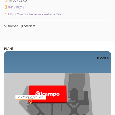
10:00 - 22:00
941519212
https://www.loteriasyapuestas.es/es
Si sueñas... ¡Loterias!
PLANE